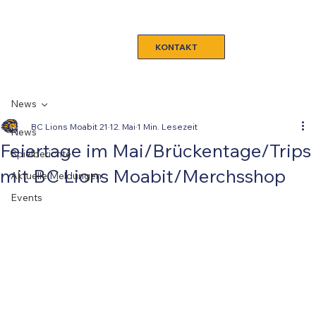
KONTAKT
News
BC Lions Moabit 21
12. Mai
1 Min. Lesezeit
News
Feiertage im Mai/Brückentage/Trips
Spielberichte
mit BC Lions Moabit/Merchsshop
Aktuelle Meldungen
Events