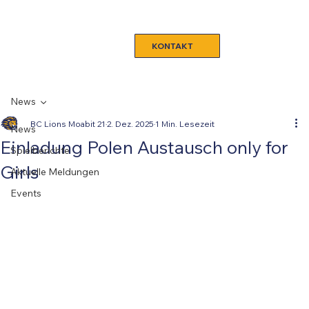
KONTAKT
News
BC Lions Moabit 21
2. Dez. 2025
1 Min. Lesezeit
News
Einladung Polen Austausch only for
Spielberichte
Girls
Aktuelle Meldungen
Events