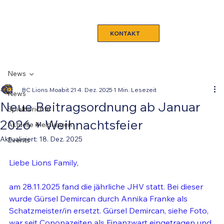
KONTAKT
News
BC Lions Moabit 21
4. Dez. 2025
1 Min. Lesezeit
News
Neue Beitragsordnung ab Januar
Spielberichte
2026 + Weihnachtsfeier
Aktuelle Meldungen
Aktualisiert:
18. Dez. 2025
Events
Liebe Lions Family,
am 28.11.2025 fand die jährliche JHV statt. Bei dieser 
wurde Gürsel Demircan durch Annika Franke als 
Schatzmeister/in ersetzt. Gürsel Demircan, siehe Foto, 
war seit Cononazeiten als Finanzwart eingetragen und 